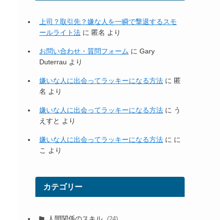
上司？取引先？嫌な人を一瞬で撃退するスモ
ールライト法
に
匿名
より
お問い合わせ・質問フォーム
に
Gary
Duterrau
より
嫌いな人に出会ってラッキーになる方法
に
匿
名
より
嫌いな人に出会ってラッキーになる方法
に
う
えすと
より
嫌いな人に出会ってラッキーになる方法
に
に
こ
より
カテゴリー
人間関係のスキル
(24)